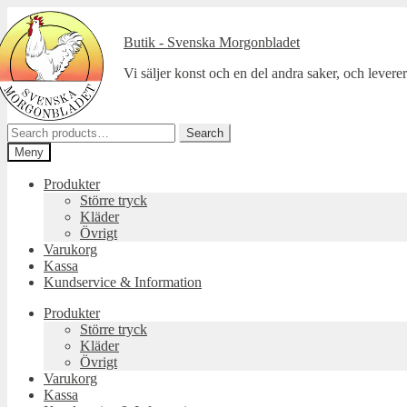
Hoppa
Hoppa
till
till
Butik - Svenska Morgonbladet
navigering
innehåll
Vi säljer konst och en del andra saker, och leverera
Search
Search
for:
Meny
Produkter
Större tryck
Kläder
Övrigt
Varukorg
Kassa
Kundservice & Information
Produkter
Större tryck
Kläder
Övrigt
Varukorg
Kassa