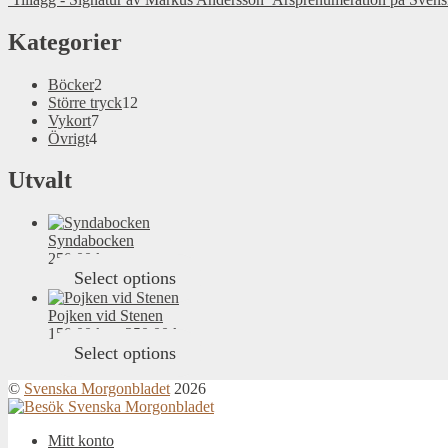
Kategorier
2
Böcker
2
products
12
Större tryck
12
7
products
Vykort
7
4
products
Övrigt
4
products
Utvalt
Syndabocken
250,00
kr
Select options
Pojken vid Stenen
150,00
kr
–
250,00
kr
Select options
©
Svenska Morgonbladet
2026
Mitt konto