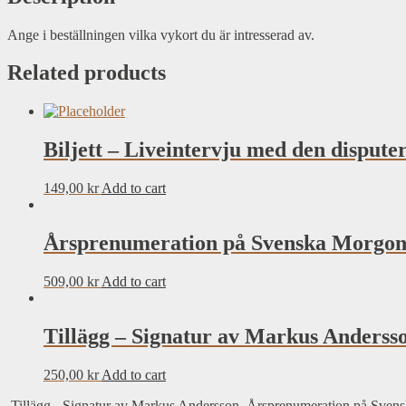
Ange i beställningen vilka vykort du är intresserad av.
Related products
Biljett – Liveintervju med den disput
149,00
kr
Add to cart
Årsprenumeration på Svenska Morgonb
509,00
kr
Add to cart
Tillägg – Signatur av Markus Anderss
250,00
kr
Add to cart
Tillägg - Signatur av Markus Andersson
Årsprenumeration på Svens