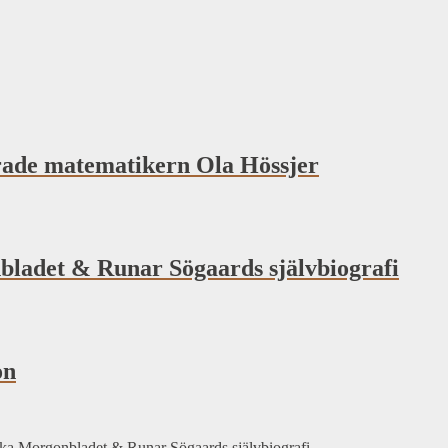
erade matematikern Ola Hössjer
ladet & Runar Sögaards självbiografi
on
ka Morgonbladet & Runar Sögaards självbiografi