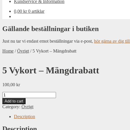
Kundservice & Information
0,00
kr
0 artiklar
Gällande beställningar i butiken
Just nu tar vi endast emot beställningar via e-post,
hör gärna av dig till
Home
/
Övrigt
/
5 Vykort – Mängdrabatt
5 Vykort – Mängdrabatt
100,00
kr
5
Vykort
Add to cart
-
Category:
Övrigt
Mängdrabatt
quantity
Description
Description