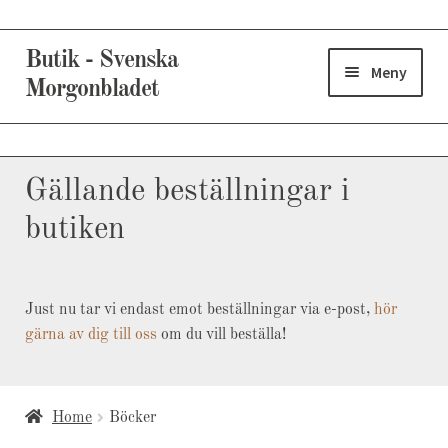
Hoppa
Hoppa
Butik - Svenska
till
till
Meny
Morgonbladet
navigering
innehåll
Expand
Produkter
underm
Gällande beställningar i
Varukorg
butiken
Kassa
Just nu tar vi endast emot beställningar via e-post,
hör
Kundservice & Information
gärna av dig till oss
om du vill beställa!
Home
Böcker