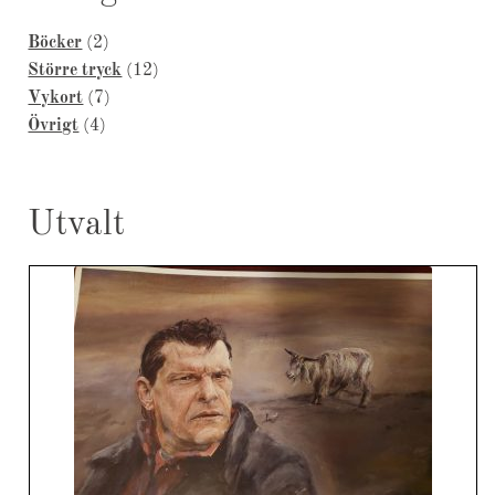
2
Böcker
2
products
12
Större tryck
12
7
products
Vykort
7
4
products
Övrigt
4
products
Utvalt