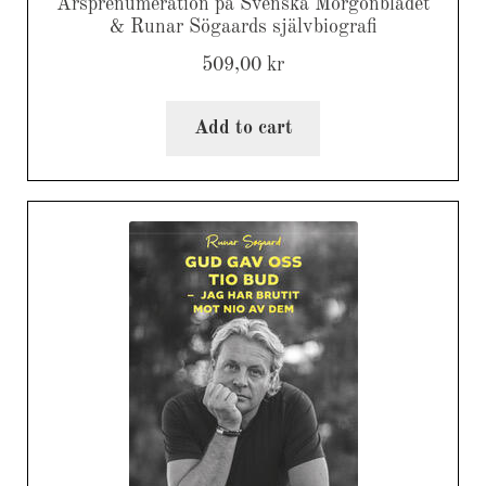
Årsprenumeration på Svenska Morgonbladet
& Runar Sögaards självbiografi
509,00
kr
Add to cart