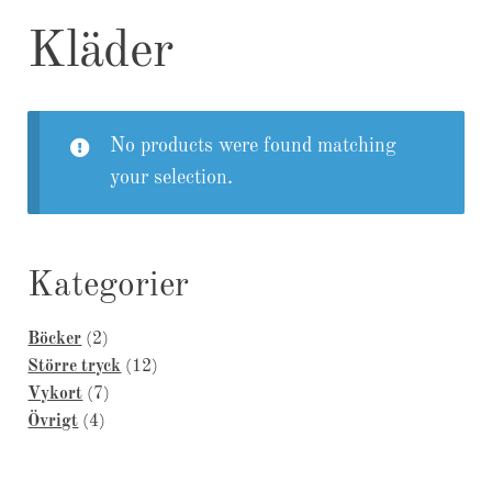
Kassa
Kläder
Kundservice & Information
No products were found matching
your selection.
Kategorier
2
Böcker
2
products
12
Större tryck
12
7
products
Vykort
7
4
products
Övrigt
4
products