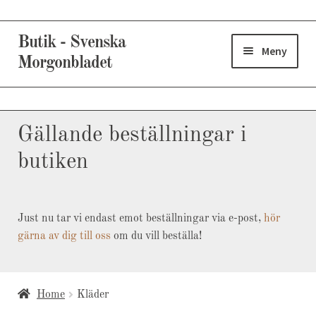
Hoppa
Hoppa
Butik - Svenska
till
till
Meny
Morgonbladet
navigering
innehåll
Expand
Produkter
underm
Gällande beställningar i
Större tryck
butiken
Kläder
Just nu tar vi endast emot beställningar via e-post,
hör
Övrigt
gärna av dig till oss
om du vill beställa!
Varukorg
Home
Kläder