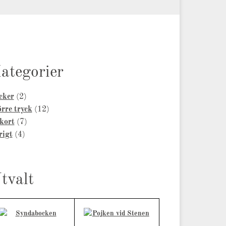
ategorier
2
cker
2
products
12
rre tryck
12
7
products
kort
7
4
products
rigt
4
products
tvalt