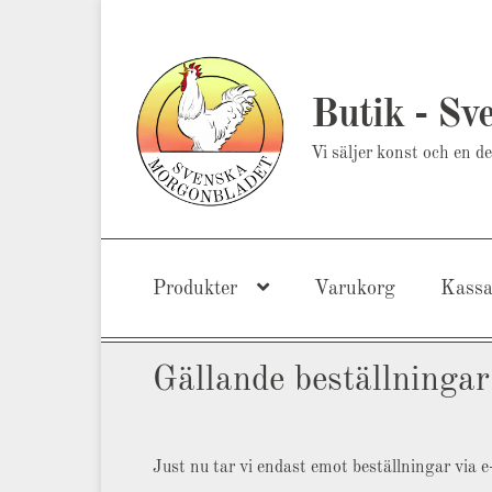
Hoppa
Hoppa
till
till
Butik - Sv
navigering
innehåll
Vi säljer konst och en del
Produkter
Varukorg
Kass
Gällande beställningar
Just nu tar vi endast emot beställningar via e