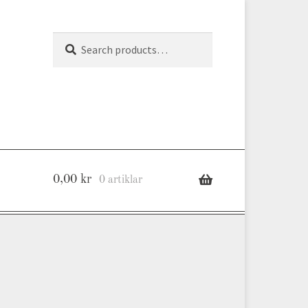
Search
Search
for:
0,00
kr
0 artiklar