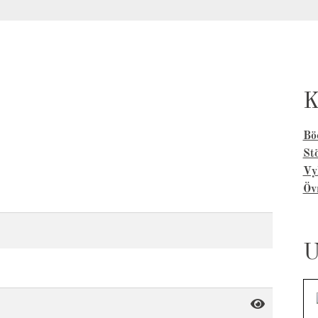
K
Bö
Stö
Vy
Öv
U